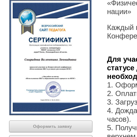
«Физичес
нации»
Каждый п
Конфере
Для уча
статусе
необхо
1. Офор
2. Оплат
3. Загру
4. Дожда
часов).
5. Получ
Оформить заявку
верхнем