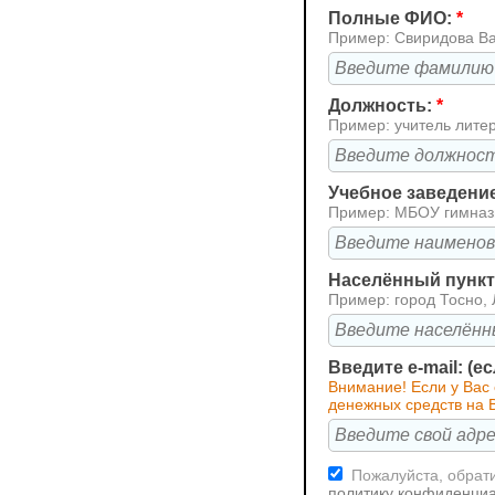
Полные ФИО:
*
Пример: Свиридова В
Должность:
*
Пример: учитель лите
Учебное заведени
Пример: МБОУ гимна
Населённый пункт 
Пример: город Тосно, 
Введите e-mail: (е
Внимание! Если у Вас 
денежных средств на В
Пожалуйста, обрати
политику конфиденци