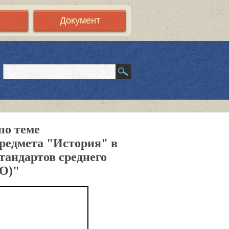
Документ
по теме
редмета "История" в
тандартов среднего
О)"