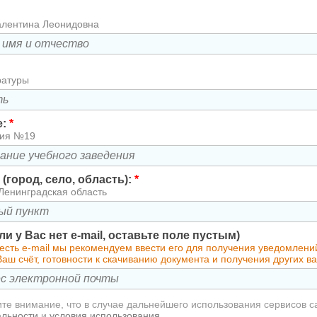
алентина Леонидовна
ратуры
е:
*
зия №19
(город, село, область):
*
Ленинградская область
сли у Вас нет e-mail, оставьте поле пустым)
есть e-mail мы рекомендуем ввести его для получения уведомлени
аш счёт, готовности к скачиванию документа и получения других 
те внимание, что в случае дальнейшего использования сервисов с
альности
и
условия использования
.