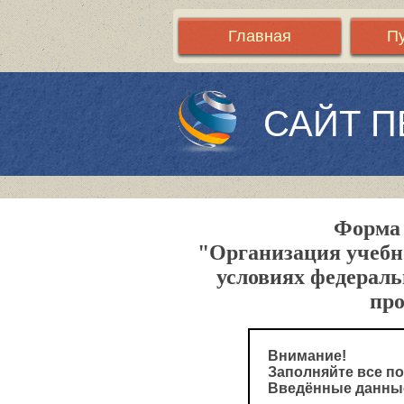
Главная
П
САЙТ П
Форма 
"Организация учебн
условиях федераль
пр
Внимание!
Заполняйте все по
Введённые данные