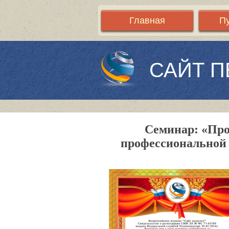
Главная
П
САЙТ П
Семинар: «Про
профессиональной 