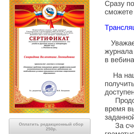
Сразу п
сможете 
Трансля
Уважаем
журнала 
в вебина
На наше
получить
доступен
Продолж
время вы
заданной
За счёт
Оплатить редакционный сбор
250р.
грамотно