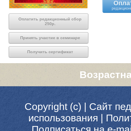
Опла
Оплатить редакционный сбор
250р.
Принять участие в семинаре
Получить сертификат
Возрастна
Copyright (c) |
Сайт пед
использования
|
Поли
Подписаться на e-ma