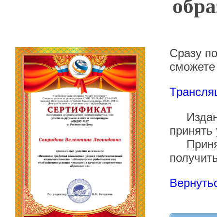
обра
Сразу п
сможете 
Трансля
Издание
принять 
Приняв 
получит
Вернутьс