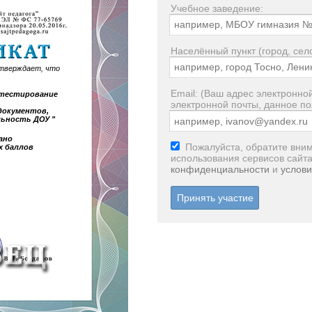
Учебное заведение:
Населённый пункт (город, село
тверждает, что
Email: (Ваш адрес электронной
е тестирование
электронной почты, данное по
документов,
ьность ДОУ "
ано
Пожалуйста, обратите вним
х баллов
использования сервисов сайт
конфиденциальности
и
услови