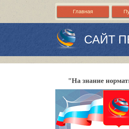
Главная
П
САЙТ П
"На знание нормат