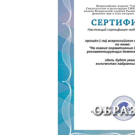
Настоящий сертификат под
прошёл (-ла) всероссийско
по теме:
"На знание нормативных 
регламентирующих деятел
здесь будет указ
количество набранны