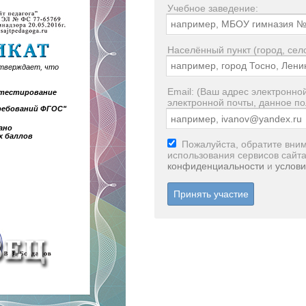
Учебное заведение:
Населённый пункт (город, село
тверждает, что
Email: (Ваш адрес электронной
е тестирование
электронной почты, данное по
ребований ФГОС"
ано
х баллов
Пожалуйста, обратите вним
использования сервисов сайт
конфиденциальности
и
услови