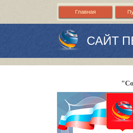
Главная
П
САЙТ П
"Со