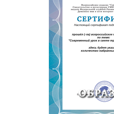
Настоящий сертификат под
прошёл (-ла) всероссийско
по теме:
"Современный урок в свете т
здесь будет указ
количество набранны