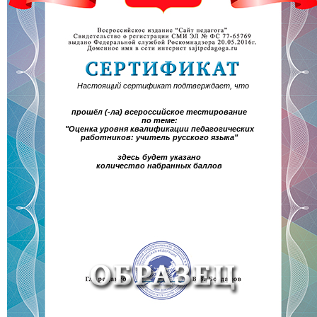
Настоящий сертификат подтверждает, что
прошёл (-ла) всероссийское тестирование
по теме:
"Оценка уровня квалификации педагогических
работников: учитель русского языка"
здесь будет указано
количество набранных баллов