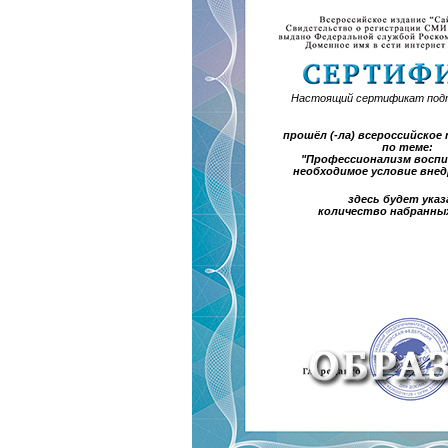
Настоящий сертификат под
прошёл (-ла) всероссийско
по теме:
"Профессионализм воспи
необходимое условие вне
здесь будет указ
количество набранны