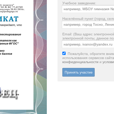
Учебное заведение:
Населённый пункт (город, село
тверждает, что
Email: (Ваш адрес электронной
е тестирование
электронной почты, данное по
тателя как
дрения ФГОС"
ано
Пожалуйста, обратите вним
х баллов
использования сервисов сайт
конфиденциальности
и
услови