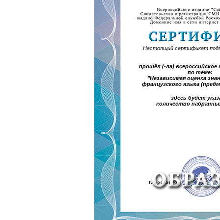
Настоящий сертификат под
прошёл (-ла) всероссийско
по теме:
"Независимая оценка зна
французского языка (пред
здесь будет указ
количество набранны