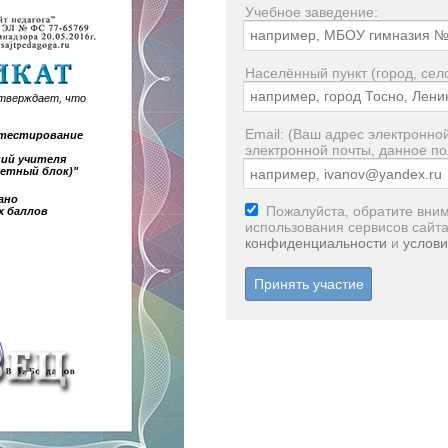
Учебное заведение:
Населённый пункт (город, село
тверждает, что
Email: (Ваш адрес электронной
е тестирование
электронной почты, данное по
ний учителя
метный блок)"
ано
Пожалуйста, обратите вним
х баллов
использования сервисов сайт
конфиденциальности
и
услови