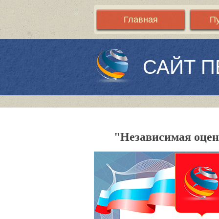
Главная
П
САЙТ П
"Независимая оцен